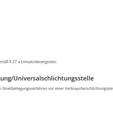
emäß § 27 a Umsatzsteuergesetz:
gung/Universal­schlichtungs­stelle
 an Streitbeilegungsverfahren vor einer Verbraucherschlichtungsst